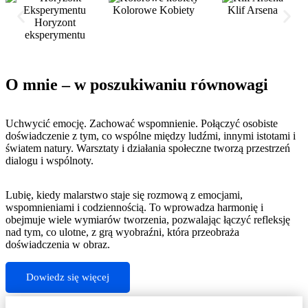
Kolorowe Kobiety
Klif Arsena
Horyzont
eksperymentu
Perkusista
Klif Arsena
Horyzont eksperymentu
Kolorowe Kobiety
Słowa
O mnie – w poszukiwaniu równowagi
Uchwycić emocję. Zachować wspomnienie. Połączyć osobiste
doświadczenie z tym, co wspólne między ludźmi, innymi istotami i
światem natury. Warsztaty i działania społeczne tworzą przestrzeń
dialogu i wspólnoty.
Lubię, kiedy malarstwo staje się rozmową z emocjami,
wspomnieniami i codziennością. To wprowadza harmonię i
obejmuje wiele wymiarów tworzenia, pozwalając łączyć refleksję
nad tym, co ulotne, z grą wyobraźni, która przeobraża
doświadczenia w obraz.
Dowiedz się więcej