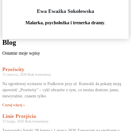
Ewa Eważka Sokołowska
Malarka, psycholożka i trenerka dramy
.
Blog
Ostatnie moje wpisy
Prześwity
11 czerwca, 2026
Brak komentarzy
Na ogrodowej wystawie w Podkowie przy ul. Konwalii 4a pokażę moją
opowieść „Prześwity” – cykl obrazów o tym, co można dostrzec jasno,
niewyraźnie, czasem tylko
Czytaj więcej »
Linie Przejścia
23 lutego, 2026
Brak komentarzy
Targowisko Sztuki 28 lutego i 1 marca 2026 Zapraszam na spotkanie z